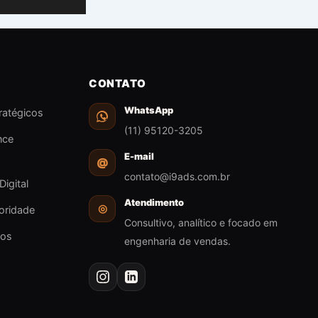
CONTATO
WhatsApp
ratégicos
(11) 95120-3205
nce
E-mail
@
contato@i9ads.com.br
Digital
Atendimento
◎
oridade
Consultivo, analítico e focado em
sos
engenharia de vendas.