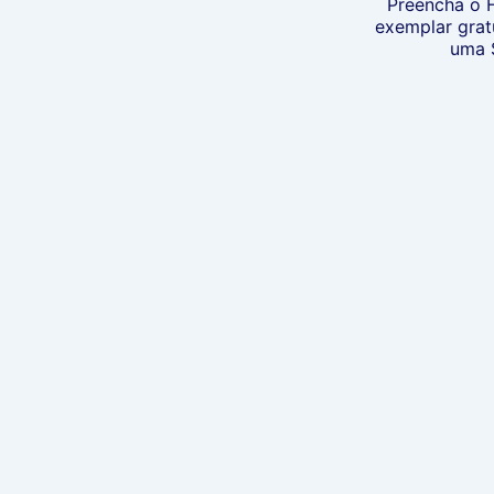
Preencha o F
exemplar gra
uma 