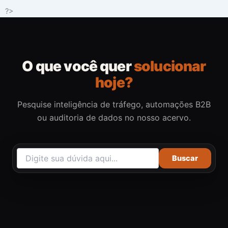
Ir
?>
para
o
conteúdo
O que você quer
solucionar
hoje?
Pesquise inteligência de tráfego, automações B2B
ou auditoria de dados no nosso acervo.
Buscar