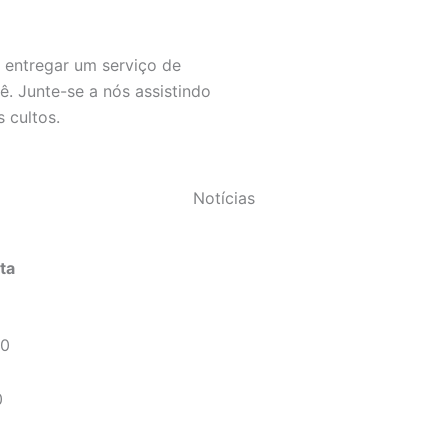
a
b
u
s
g
o
b
a
r
o
e
p
 entregar um serviço de
a
k
p
ê. Junte-se a nós assistindo
m
 cultos.
Notícias
ta
00
0