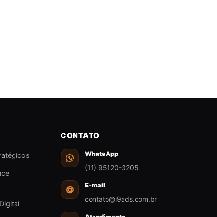
CONTATO
WhatsApp
ratégicos
(11) 95120-3205
nce
E-mail
@
contato@i9ads.com.br
Digital
Atendimento