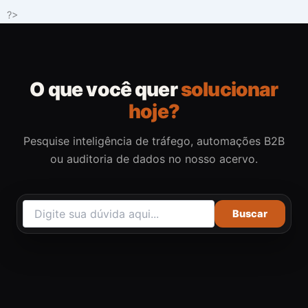
Ir
?>
para
o
conteúdo
O que você quer
solucionar
hoje?
Pesquise inteligência de tráfego, automações B2B
ou auditoria de dados no nosso acervo.
Buscar