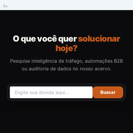
Ir
?>
para
o
conteúdo
O que você quer
solucionar
hoje?
Pesquise inteligência de tráfego, automações B2B
ou auditoria de dados no nosso acervo.
Buscar