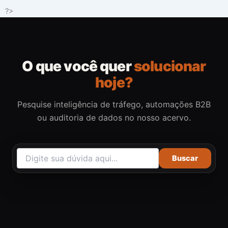
Ir
?>
para
o
conteúdo
O que você quer
solucionar
hoje?
Pesquise inteligência de tráfego, automações B2B
ou auditoria de dados no nosso acervo.
Buscar