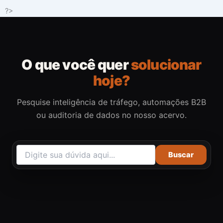
Ir
?>
para
o
conteúdo
O que você quer
solucionar
hoje?
Pesquise inteligência de tráfego, automações B2B
ou auditoria de dados no nosso acervo.
Buscar