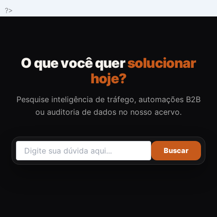
Ir
?>
para
o
conteúdo
O que você quer
solucionar
hoje?
Pesquise inteligência de tráfego, automações B2B
ou auditoria de dados no nosso acervo.
Buscar