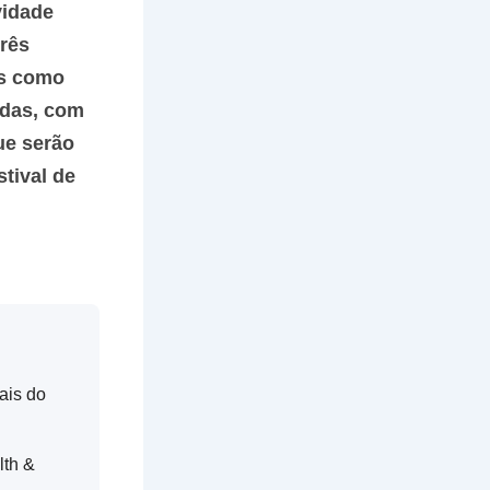
vidade
três
as como
adas, com
ue serão
tival de
ais do
lth &