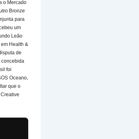
a o Mercado
utro Bronze
onjunta para
recebeu um
gundo Leão
 em Health &
disputa de
, concebida
il foi
 SOS Oceano,
tar que o
 Creative