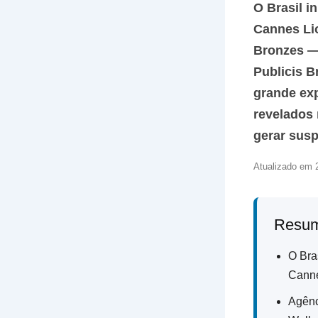
O Brasil i
Cannes Lio
Bronzes —
Publicis 
grande exp
revelados 
gerar susp
Atualizado em 2
Resum
O Bra
Canne
Agênc