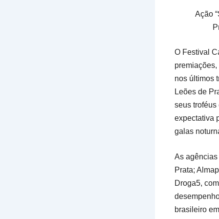
Ação “
P
O Festival C
premiações, 
nos últimos 
Leões de Pr
seus troféus
expectativa 
galas noturn
As agências 
Prata; Alma
Droga5, com 
desempenho i
brasileiro e