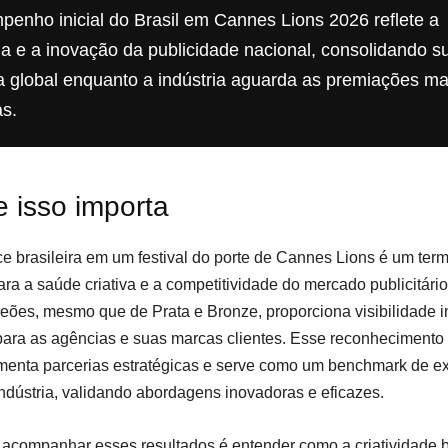
enho inicial do Brasil em Cannes Lions 2026 reflete a
cia e a inovação da publicidade nacional, consolidando s
 global enquanto a indústria aguarda as premiações ma
s.
 isso importa
e brasileira em um festival do porte de Cannes Lions é um ter
ara a saúde criativa e a competitividade do mercado publicitário
eões, mesmo que de Prata e Bronze, proporciona visibilidade i
para as agências e suas marcas clientes. Esse reconhecimento 
menta parcerias estratégicas e serve como um benchmark de e
indústria, validando abordagens inovadoras e eficazes.
r, acompanhar esses resultados é entender como a criatividade b