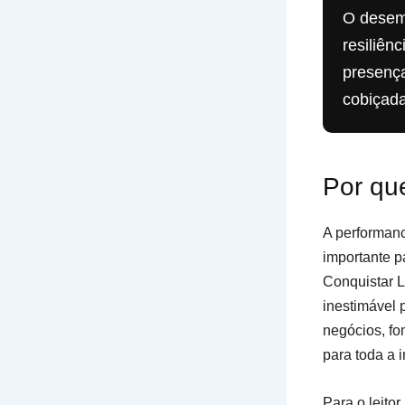
O desemp
resiliên
presença
cobiçada
Por que
A performanc
importante p
Conquistar L
inestimável 
negócios, fo
para toda a 
Para o leito