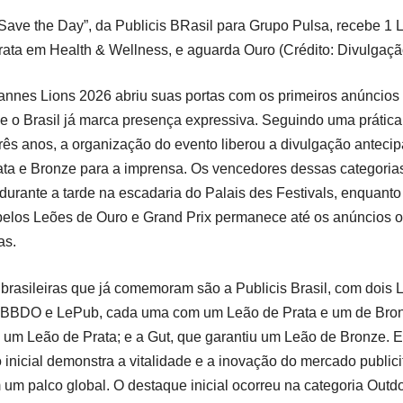
Save the Day”, da Publicis BRasil para Grupo Pulsa, recebe 1 
rata em Health & Wellness, e aguarda Ouro (Crédito: Divulgaçã
annes Lions 2026 abriu suas portas com os primeiros anúncios
e o Brasil já marca presença expressiva. Seguindo uma prátic
três anos, a organização do evento liberou a divulgação anteci
ata e Bronze para a imprensa. Os vencedores dessas categori
 durante a tarde na escadaria do Palais des Festivals, enquanto
pelos Leões de Ouro e Grand Prix permanece até os anúncios of
as.
brasileiras que já comemoram são a Publicis Brasil, com dois 
pBBDO e LePub, cada uma com um Leão de Prata e um de Bron
um Leão de Prata; e a Gut, que garantiu um Leão de Bronze. E
nicial demonstra a vitalidade e a inovação do mercado publici
m um palco global. O destaque inicial ocorreu na categoria Outd