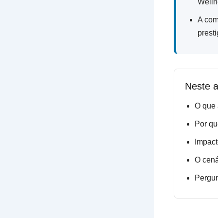
Welln
A com
prest
Neste a
O que
Por qu
Impact
O cená
Pergun