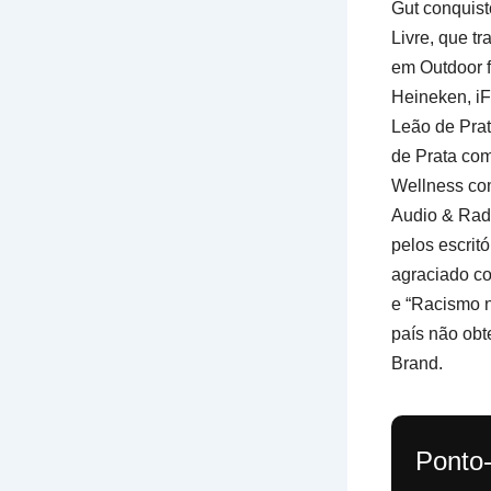
Gut conquis
Livre, que t
em Outdoor f
Heineken, iF
Leão de Pra
de Prata co
Wellness com
Audio & Rad
pelos escritó
agraciado c
e “Racismo n
país não obt
Brand.
Ponto