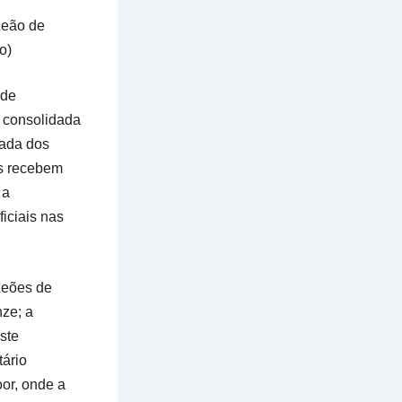
Leão de
o)
 de
a consolidada
pada dos
as recebem
 a
iciais nas
Leões de
ze; a
ste
tário
oor, onde a