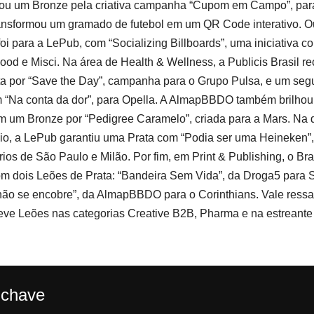
tou um Bronze pela criativa campanha “Cupom em Campo”, par
ransformou um gramado de futebol em um QR Code interativo. O
oi para a LePub, com “Socializing Billboards”, uma iniciativa c
ood e Misci. Na área de Health & Wellness, a Publicis Brasil 
ta por “Save the Day”, campanha para o Grupo Pulsa, e um se
m “Na conta da dor”, para Opella. A AlmapBBDO também brilhou
 um Bronze por “Pedigree Caramelo”, criada para a Mars. Na 
io, a LePub garantiu uma Prata com “Podia ser uma Heineken”
rios de São Paulo e Milão. Por fim, em Print & Publishing, o Bras
om dois Leões de Prata: “Bandeira Sem Vida”, da Droga5 para
ão se encobre”, da AlmapBBDO para o Corinthians. Vale ressal
eve Leões nas categorias Creative B2B, Pharma e na estreante
-chave