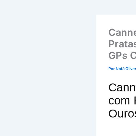
Canne
Prata
GPs C
Por
Natã Olive
Canne
com 
Ouro