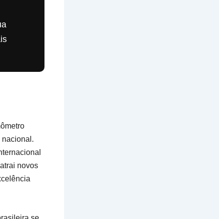
ua
is
mômetro
 nacional.
nternacional
atrai novos
xcelência
rasileira se