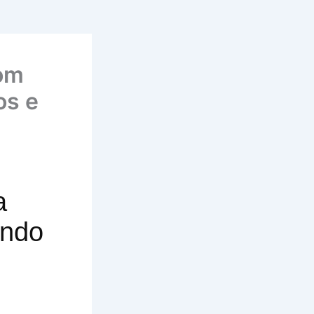
com
os e
a
ando