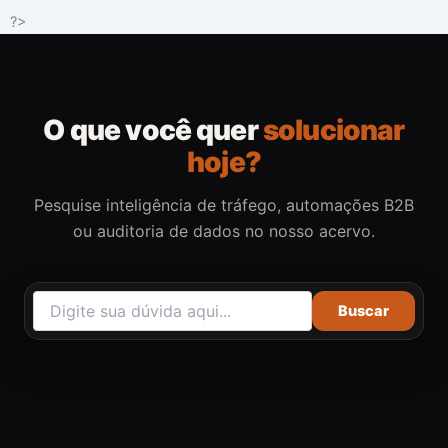
Ir
?>
para
o
conteúdo
O que você quer
solucionar
hoje?
Pesquise inteligência de tráfego, automações B2B
ou auditoria de dados no nosso acervo.
Buscar