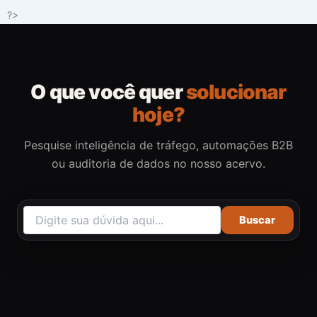
Ir
?>
para
o
conteúdo
O que você quer
solucionar
hoje?
Pesquise inteligência de tráfego, automações B2B
ou auditoria de dados no nosso acervo.
Buscar