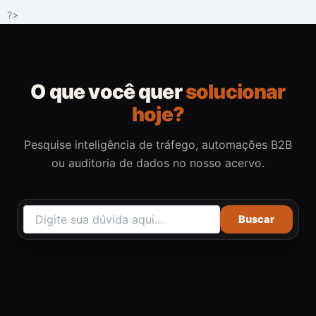
Ir
?>
para
o
conteúdo
O que você quer
solucionar
hoje?
Pesquise inteligência de tráfego, automações B2B
ou auditoria de dados no nosso acervo.
Buscar