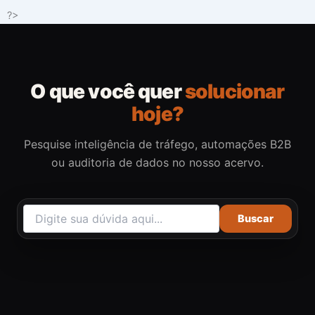
Ir
?>
para
o
conteúdo
O que você quer
solucionar
hoje?
Pesquise inteligência de tráfego, automações B2B
ou auditoria de dados no nosso acervo.
Buscar