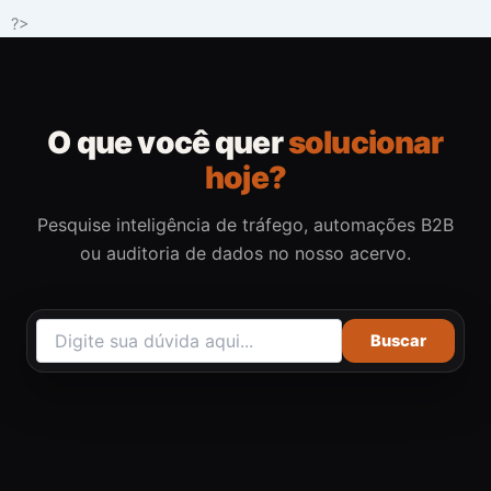
Ir
?>
para
o
conteúdo
O que você quer
solucionar
hoje?
Pesquise inteligência de tráfego, automações B2B
ou auditoria de dados no nosso acervo.
Buscar