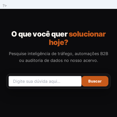
Ir
?>
para
o
conteúdo
O que você quer
solucionar
hoje?
Pesquise inteligência de tráfego, automações B2B
ou auditoria de dados no nosso acervo.
Buscar