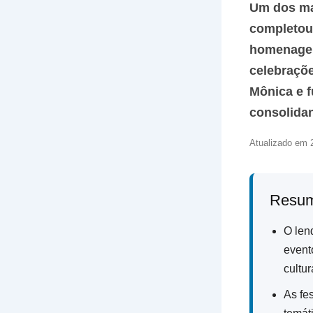
Um dos mai
completou 
homenagens
celebraçõ
Mônica e 
consolida
Atualizado em 2
Resum
O len
event
cultur
As fe