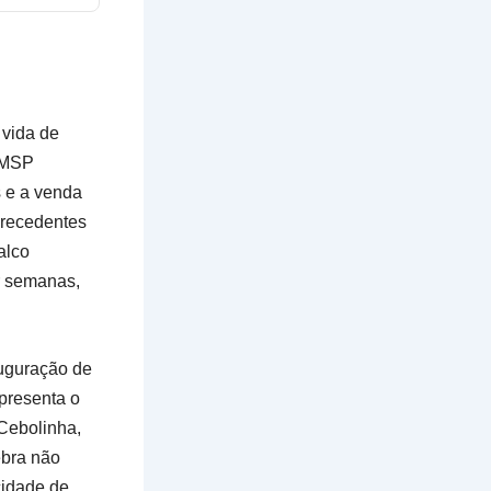
 vida de
a MSP
s e a venda
precedentes
alco
r semanas,
auguração de
presenta o
 Cebolinha,
ebra não
cidade de