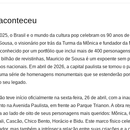
aconteceu
2025, o Brasil e o mundo da cultura pop celebram os 90 anos de
Sousa, o visionário por trás da Turma da Mônica e fundador d
conhecido por um portfólio que inclui mais de 400 personagen
 bilhão de revistinhas, Mauricio de Sousa é um expoente sem 
os nacionais. Em abril de 2026, a capital paulista se tornou o p
e uma série de homenagens monumentais que se estenderão po
o seu legado.
o teve início oficialmente na sexta-feira, 26 de abril, com a in
 na Avenida Paulista, em frente ao Parque Trianon. A obra re
sta ao lado de oito de seus personagens mais queridos: Mônica,
li, Cascão, Chico Bento, Horácio e Bidu. Este marco físico cel
ador, mas também a intrínseca relação entre suas criações e a 