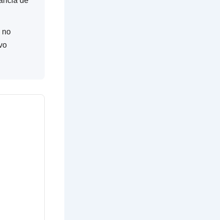
ância de
a no
vo