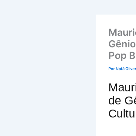
Mauri
Gênio
Pop Br
Por
Natã Olive
Maur
de G
Cultu