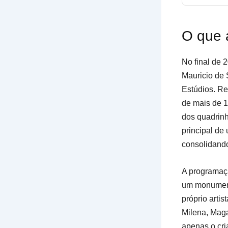
O que 
No final de 
Mauricio de 
Estúdios. Re
de mais de 1
dos quadrinh
principal d
consolidand
A programaçã
um monumento
próprio arti
Milena, Maga
apenas o cri