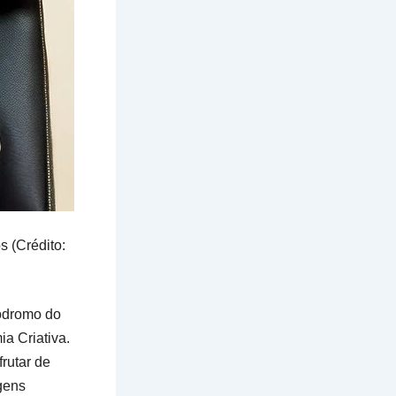
 (Crédito:
bódromo do
a Criativa.
rutar de
gens