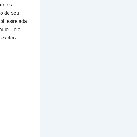
mentos
ão de seu
bi, estrelada
ulo – e a
 explorar