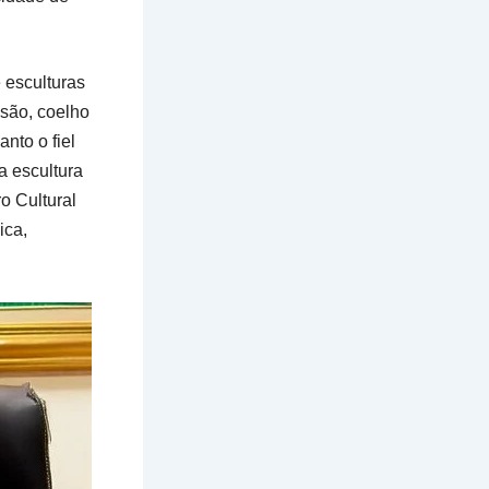
 esculturas
nsão, coelho
nto o fiel
a escultura
o Cultural
ica,