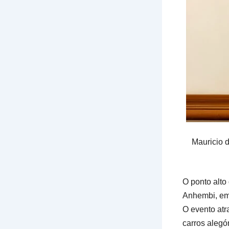
Mauricio 
O ponto alto
Anhembi, em 
O evento atr
carros alegó