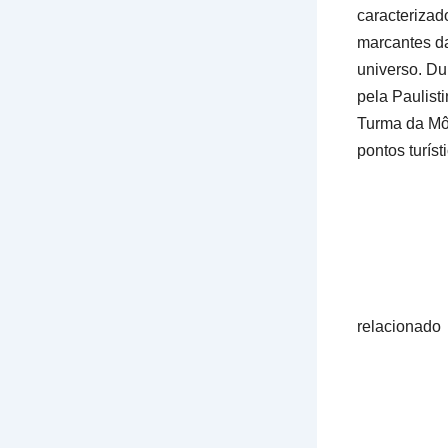
caracterizad
marcantes da
universo. Du
pela Paulis
Turma da Môn
pontos turíst
relacionado