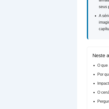
temát
seus 
A sér
imagi
capítu
Neste a
O que
Por qu
Impact
O cená
Pergun