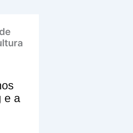
 de
ltura
nos
 e a