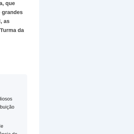
a, que
e grandes
, as
 Turma da
diosos
ibuição
le