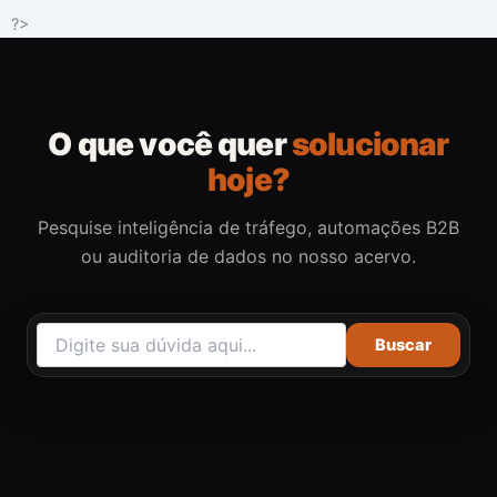
Ir
?>
para
o
conteúdo
O que você quer
solucionar
hoje?
Pesquise inteligência de tráfego, automações B2B
ou auditoria de dados no nosso acervo.
Buscar