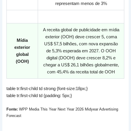
representam menos de 3%
<>
A receita global de publicidade em mídia
exterior (OOH) deve crescer 5, coma
Mídia
US$ 57,5 bilhões, com nova expansão
exterior
de 5,3% esperada em 2027. O OOH
global
digital (DOOH) deve crescer 8,2% e
(OOH)
chegar a US$ 26,1 bilhões globalmente,
com 45,4% da receita total de OOH
table tr:first-child td strong {font-size:18px;}
table tr:first-child td {padding: 5px;}
Fonte:
WPP Media This Year Next Year 2026 Midyear Advertising
Forecast