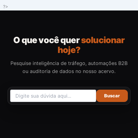
Ir
?>
para
o
conteúdo
O que você quer
solucionar
hoje?
Pesquise inteligência de tráfego, automações B2B
ou auditoria de dados no nosso acervo.
Buscar