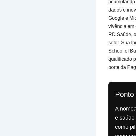
acumulando m
dados e inov
Google e Mic
vivência em 
RD Saúde, on
setor. Sua 
School of Bu
qualificado 
porte da Pa
Ponto
A nomea
e saúde 
como pil