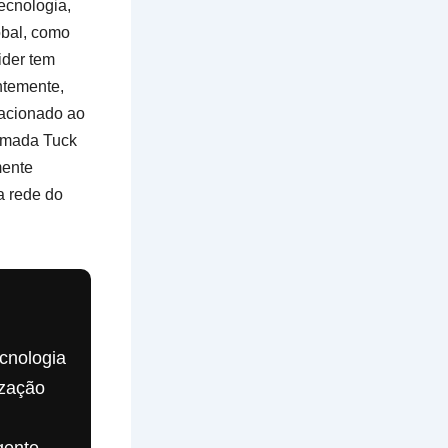
ecnologia,
obal, como
ider tem
ntemente,
lacionado ao
omada Tuck
mente
a rede do
cnologia
ização