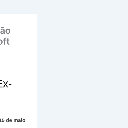
ção
oft
Ex-
 15 de maio