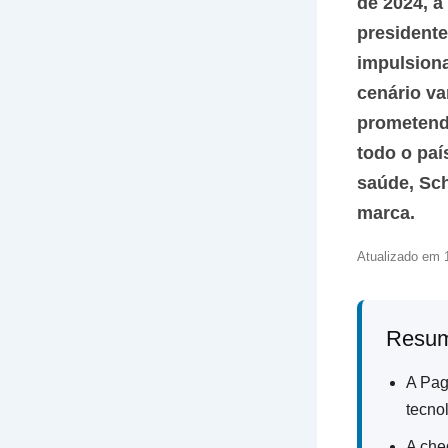
de 2024, 
presidente
impulsion
cenário va
prometend
todo o paí
saúde, Sch
marca.
Atualizado em 1
Resum
A Pag
tecno
A che