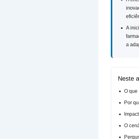
inova
eficiê
A ini
farma
a ada
Neste a
O que
Por qu
Impact
O cená
Pergun