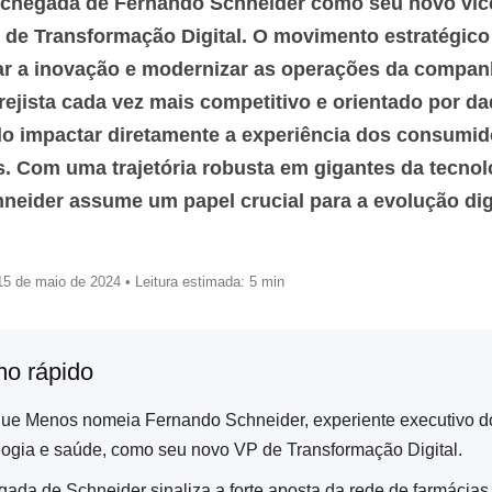
a chegada de Fernando Schneider como seu novo vic
 de Transformação Digital. O movimento estratégico
ar a inovação e modernizar as operações da compa
rejista cada vez mais competitivo e orientado por da
o impactar diretamente a experiência dos consumi
s. Com uma trajetória robusta em gigantes da tecnol
neider assume um papel crucial para a evolução dig
5 de maio de 2024 • Leitura estimada: 5 min
o rápido
ue Menos nomeia Fernando Schneider, experiente executivo do
logia e saúde, como seu novo VP de Transformação Digital.
gada de Schneider sinaliza a forte aposta da rede de farmácia