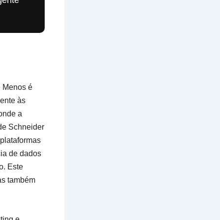
gente
e Menos é
mente às
onde a
 de Schneider
 plataformas
cia de dados
o. Este
mas também
ting e