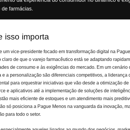
mento da experiência do consumidor no dinâmico e exi
 de farmácias.
 isso importa
 um vice-presidente focado em transformação digital na Pagu
o claro de que o varejo farmacêutico está se adaptando rapida
dades de consumo e às exigências do mercado. Em um cenário 
 e a personalização são diferenciais competitivos, a liderança
ntal para orquestrar iniciativas que vão desde a otimização de
e e aplicativos até a implementação de soluções de inteligên
tão mais eficiente de estoques e um atendimento mais preditiv
ão só posiciona a Pague Menos na vanguarda da inovação, 
ão para todo o setor.
r, especialmente aqueles ligados ao mundo dos negócios, marke