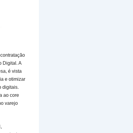
 contratação
Digital. A
a, é vista
a e otimizar
 digitais.
a ao core
no varejo
,