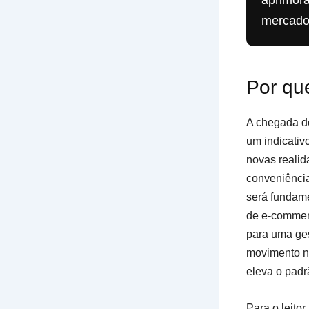
aprimora
mercado
Por que
A chegada de
um indicativ
novas reali
conveniência
será fundame
de e-commerc
para uma ges
movimento n
eleva o padr
Para o leito