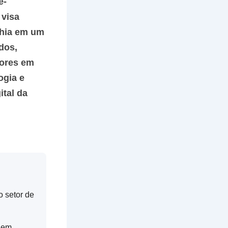
e-
 visa
nhia em um
dos,
dores em
ogia e
ital da
 setor de
s em