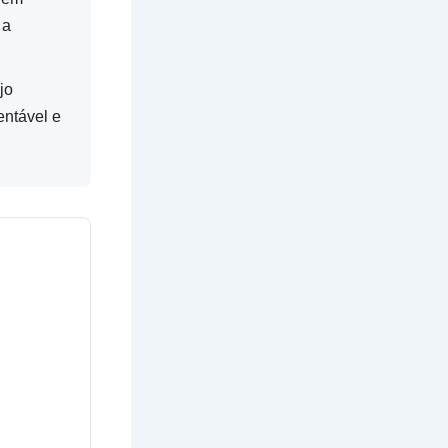
 a
jo
entável e