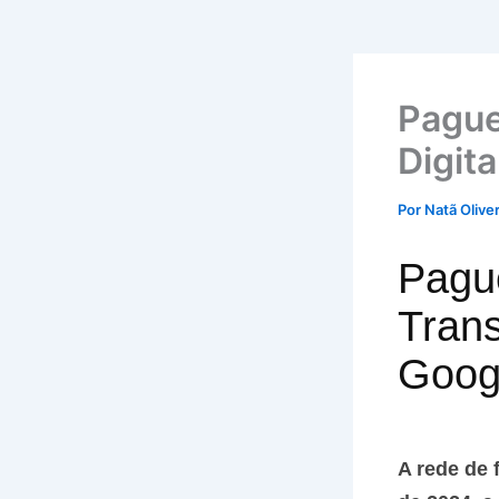
Pague
Digit
Por
Natã Olive
Pagu
Trans
Googl
A rede de 