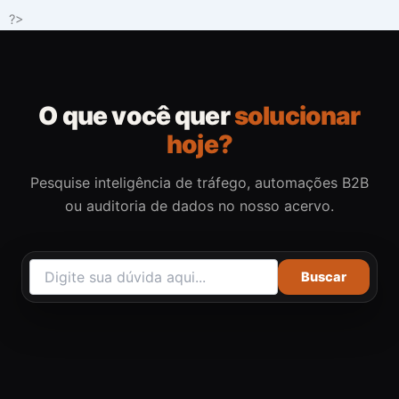
Ir
?>
para
o
conteúdo
O que você quer
solucionar
hoje?
Pesquise inteligência de tráfego, automações B2B
ou auditoria de dados no nosso acervo.
Buscar