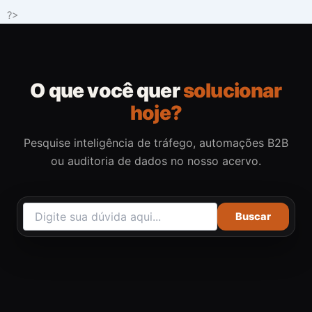
Ir
?>
para
o
conteúdo
O que você quer
solucionar
hoje?
Pesquise inteligência de tráfego, automações B2B
ou auditoria de dados no nosso acervo.
Buscar