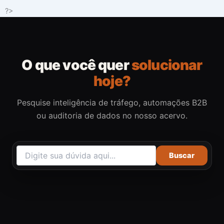
Ir
?>
para
o
conteúdo
O que você quer
solucionar
hoje?
Pesquise inteligência de tráfego, automações B2B
ou auditoria de dados no nosso acervo.
Buscar