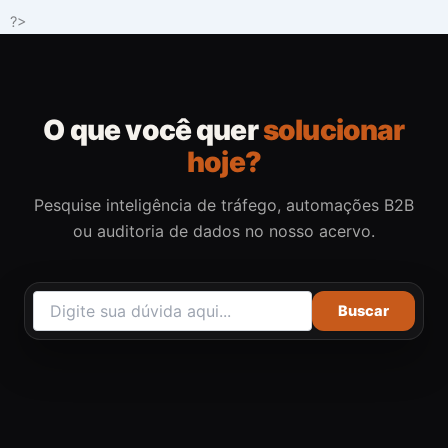
Ir
?>
para
o
conteúdo
O que você quer
solucionar
hoje?
Pesquise inteligência de tráfego, automações B2B
ou auditoria de dados no nosso acervo.
Buscar