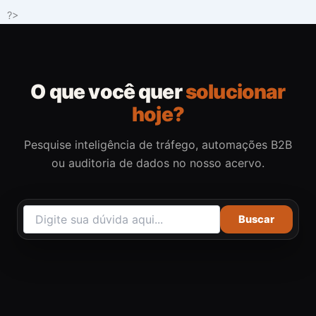
Ir
?>
para
o
conteúdo
O que você quer
solucionar
hoje?
Pesquise inteligência de tráfego, automações B2B
ou auditoria de dados no nosso acervo.
Buscar