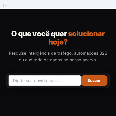
Ir
?>
para
o
conteúdo
O que você quer
solucionar
hoje?
Pesquise inteligência de tráfego, automações B2B
ou auditoria de dados no nosso acervo.
Buscar