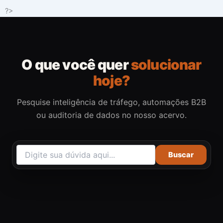
Ir
?>
para
o
conteúdo
O que você quer
solucionar
hoje?
Pesquise inteligência de tráfego, automações B2B
ou auditoria de dados no nosso acervo.
Buscar