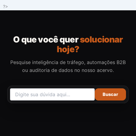
Ir
?>
para
o
conteúdo
O que você quer
solucionar
hoje?
Pesquise inteligência de tráfego, automações B2B
ou auditoria de dados no nosso acervo.
Buscar