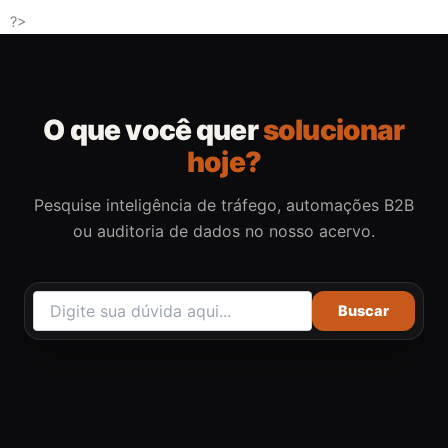
Ir
?>
para
o
conteúdo
O que você quer
solucionar
hoje?
Pesquise inteligência de tráfego, automações B2B
ou auditoria de dados no nosso acervo.
Buscar